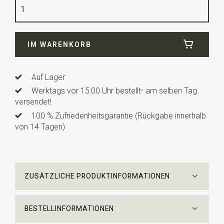
Qualität
gewebte reine Seide
Breite
7 cm
IM WARENKORB
Länge
ca. 153 cm
Info
Alle Produkte werden unter Lizenz hergestellt. Alle
Werke von M.C. Escher © die M.C. Escher Company
Auf Lager
B.V.
Werktags vor 15:00 Uhr bestellt- am selben Tag
versendet!
100 % Zufriedenheitsgarantie (Rückgabe innerhalb
von 14 Tagen)
ZUSÄTZLICHE PRODUKTINFORMATIONEN
BESTELLINFORMATIONEN