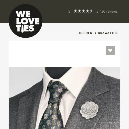
9
2.420 reviews
HERREN
KRAWATTEN