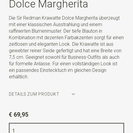
Dolce Margherita
Die Sir Redman Krawatte Dolce Margherita überzeugt
mit einer klassischen Ausstrahlung und einem
raffinierten Blumenmuster. Der tiefe Blauton in
Kombination mit dezenten Farbakzenten sorgt für einen
zeitlosen und eleganten Look. Die Krawatte ist aus
gewebter reiner Seide gefertigt und hat eine Breite von
7,5 cm. Geeignet sowohl für Business-Outfits als auch
für formelle Anlässe. Für einen vollständigen Look ist
ein passendes Einstecktuch im gleichen Design
erhältlich.
DETAILS ZUM PRODUKT
Artikelnummer
SR22162
€ 69,95
Farbe
dunkelblau / braun / weiß
Qualität
gewebte reine Seide