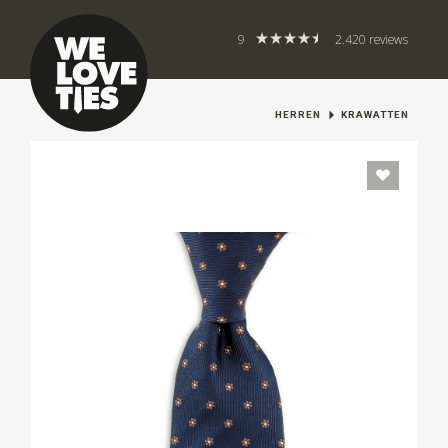
9
2.420 reviews
HERREN
KRAWATTEN