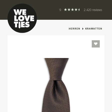
9
2.420 reviews
HERREN
KRAWATTEN