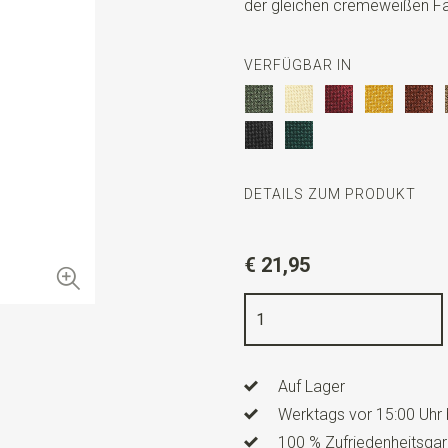
der gleichen cremeweißen Far
VERFÜGBAR IN
DETAILS ZUM PRODUKT
Artikelnummer
SR37017
€ 21,95
Farbe
cremeweiß
Qualität
Polyester
Breite
7 cm
Auf Lager
Länge
ca. 148 cm
Werktags vor 15:00 Uhr 
100 % Zufriedenheitsgar