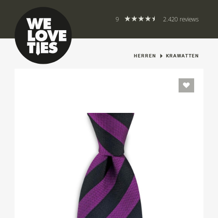
9
2.420 reviews
HERREN
KRAWATTEN