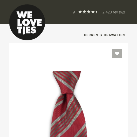
9
2.420 reviews
HERREN
KRAWATTEN