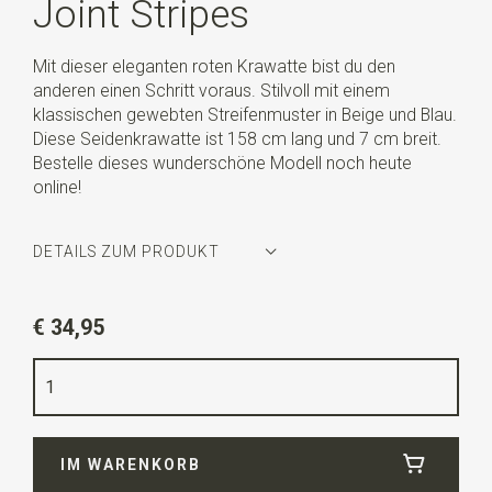
Joint Stripes
Mit dieser eleganten roten Krawatte bist du den
anderen einen Schritt voraus. Stilvoll mit einem
klassischen gewebten Streifenmuster in Beige und Blau.
Diese Seidenkrawatte ist 158 cm lang und 7 cm breit.
Bestelle dieses wunderschöne Modell noch heute
online!
DETAILS ZUM PRODUKT
Artikelnummer
WLT900-277
€ 34,95
Farbe
rot / beige / blau
Qualität
gewebte reine Seide
Breite
7 cm
IM WARENKORB
Länge
ca. 158 cm