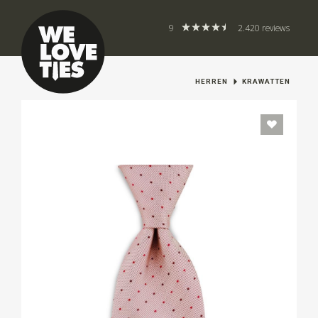
9
2.420 reviews
HERREN
KRAWATTEN