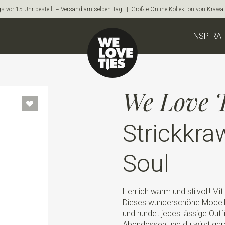
s vor 15 Uhr bestellt = Versand am selben Tag! | Größte Online-Kollektion von Krawa
INSPIRA
We Love T
Strickkra
Soul
Herrlich warm und stilvoll! Mit
Dieses wunderschöne Modell h
und rundet jedes lässige Outf
Abendessen und du wirst gara