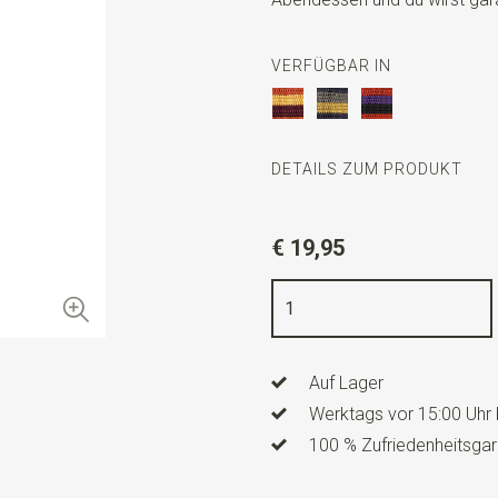
VERFÜGBAR IN
DETAILS ZUM PRODUKT
Artikelnummer
WLT900-39
€ 19,95
Farbe
senfgelb / braun / oliv
Qualität
Polyester
Breite
5,5 cm
Auf Lager
Länge
ca. 140 cm
Werktags vor 15:00 Uhr 
100 % Zufriedenheitsgar