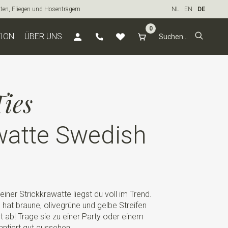
tten, Fliegen und Hosenträgern
NL
EN
DE
0
TION
ÜBER UNS
ies
watte Swedish
 einer Strickkrawatte liegst du voll im Trend.
at braune, olivegrüne und gelbe Streifen
it ab! Trage sie zu einer Party oder einem
ntiert gut aussehen.