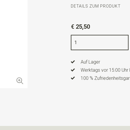
DETAILS ZUM PRODUKT
Artikelnummer
WLT900-54
€ 25,50
Farbe
rosa / weiß
Qualität
gewebtes Polyester 
Breite
8,5 cm
Auf Lager
Länge
ca. 150 cm
Werktags vor 15:00 Uhr 
100 % Zufriedenheitsgar