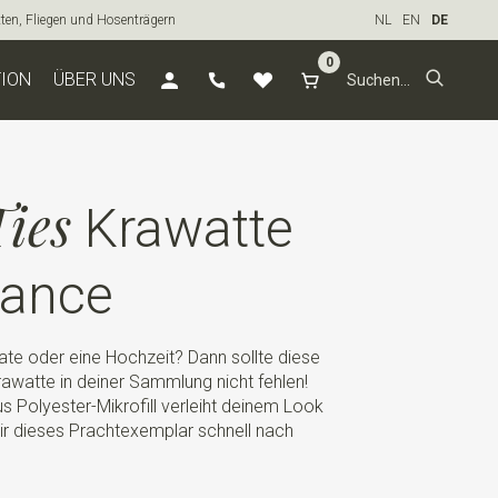
tten, Fliegen und Hosenträgern
NL
EN
DE
0
TION
ÜBER UNS
ies
Krawatte
ance
ate oder eine Hochzeit? Dann sollte diese
watte in deiner Sammlung nicht fehlen!
s Polyester-Mikrofill verleiht deinem Look
ir dieses Prachtexemplar schnell nach