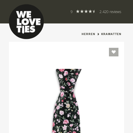
9
2.420 reviews
HERREN
KRAWATTEN