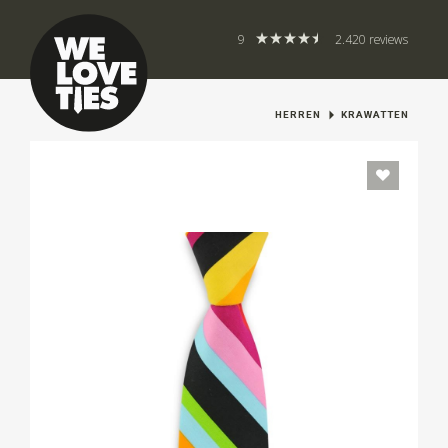
9
2.420 reviews
HERREN
KRAWATTEN