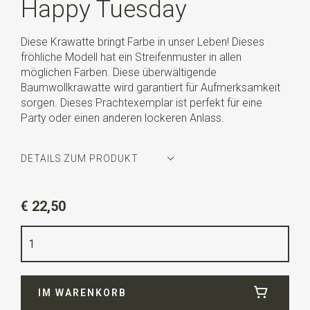
Happy Tuesday
Diese Krawatte bringt Farbe in unser Leben! Dieses
fröhliche Modell hat ein Streifenmuster in allen
möglichen Farben. Diese überwältigende
Baumwollkrawatte wird garantiert für Aufmerksamkeit
sorgen. Dieses Prachtexemplar ist perfekt für eine
Party oder einen anderen lockeren Anlass.
DETAILS ZUM PRODUKT
Artikelnummer
WLT900-658
€ 22,50
Farbe
multicolor
Qualität
Baumwolle
Breite
6 cm
IM WARENKORB
Länge
ca. 143 cm