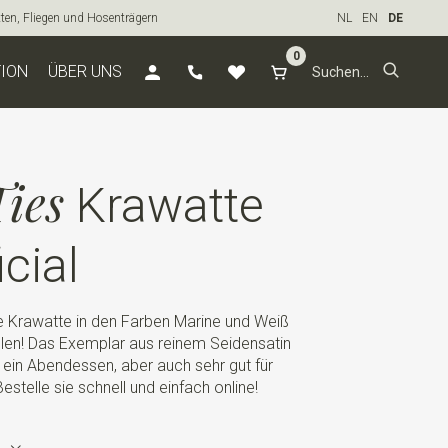
tten, Fliegen und Hosenträgern
NL
EN
DE
0
TION
ÜBER UNS
ies
Krawatte
icial
e Krawatte in den Farben Marine und Weiß
ehlen! Das Exemplar aus reinem Seidensatin
er ein Abendessen, aber auch sehr gut für
stelle sie schnell und einfach online!