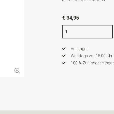
Artikelnummer
WLT900-71
€ 34,95
Farbe
dunkelblau / weiß
Qualität
gewebte reine Seid
Breite
8 cm
Auf Lager
Länge
ca. 148 cm
Werktags vor 15:00 Uhr 
100 % Zufriedenheitsgar