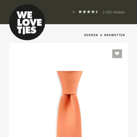
9
2.420 reviews
HERREN
KRAWATTEN