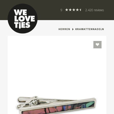
9
2.420 reviews
HERREN
KRAWATTENNADELN