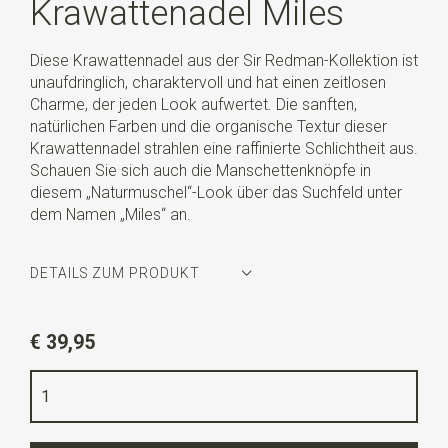
Krawattenadel Miles
Diese Krawattennadel aus der Sir Redman-Kollektion ist
unaufdringlich, charaktervoll und hat einen zeitlosen
Charme, der jeden Look aufwertet. Die sanften,
natürlichen Farben und die organische Textur dieser
Krawattennadel strahlen eine raffinierte Schlichtheit aus.
Schauen Sie sich auch die Manschettenknöpfe in
diesem „Naturmuschel“-Look über das Suchfeld unter
dem Namen „Miles“ an.
DETAILS ZUM PRODUKT
Artikelnummer
SR32300
€ 39,95
Farbe
silber / schwarz / rosa / grün / blau
Qualität
Messing / naturel shell
Breite
5,1 cm