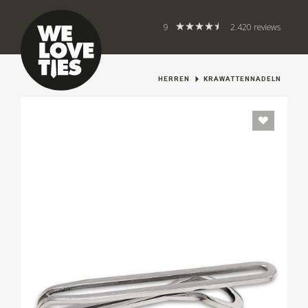
9
2.420 reviews
HERREN
KRAWATTENNADELN