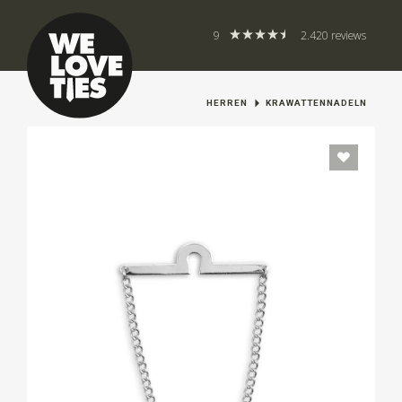
9
2.420 reviews
HERREN
KRAWATTENNADELN