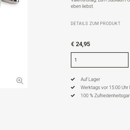
eben liebst.
DETAILS ZUM PRODUKT
Artikelnummer
WLTM0109
€ 24,95
Farbe
silber / rot / weiß
Qualität
Nickelfrei
Info
diese Manschettenknöpf
Auf Lager
Werktags vor 15:00 Uhr 
100 % Zufriedenheitsgar