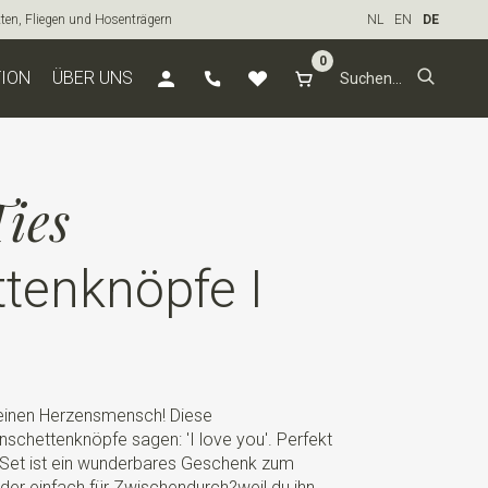
tten, Fliegen und Hosenträgern
NL
EN
DE
0
TION
ÜBER UNS
ies
tenknöpfe I
einen Herzensmensch! Diese
chettenknöpfe sagen: 'I love you'. Perfekt
es Set ist ein wunderbares Geschenk zum
der einfach für Zwischendurch?weil du ihn