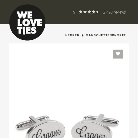
9
2.420 reviews
HERREN
MANSCHETTENKNÖPFE