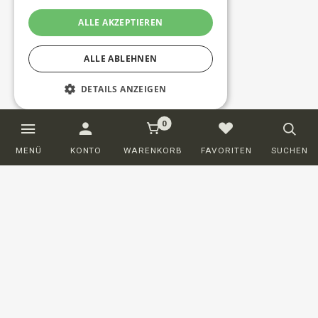
ALLE AKZEPTIEREN
ALLE ABLEHNEN
DETAILS ANZEIGEN
0
Unbedingt erforderlich
Performance
MENÜ
KONTO
WARENKORB
FAVORITEN
SUCHEN
Targeting
Funktionalität
Unklassifizierte
Unbedingt erforderliche Cookies ermöglichen
wesentliche Kernfunktionen der Website wie
die Benutzeranmeldung und die
Kontoverwaltung. Ohne die unbedingt
erforderlichen Cookies kann die Website nicht
ordnungsgemäß verwendet werden.
Kundenservice
Anbieter /
Name
Ablaufdatum
Beschreibung
Domäne
BESTELLEN
PHPSESSID
Session
Cookie
PHP.net