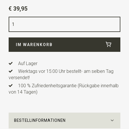
Artikelnummer
SR31056
€ 39,95
Farbe
nougat braun / violett / grün / gelb / blau
Qualität
Modal / Wolle
Breite
65 cm
IM WARENKORB
Länge
65 cm
Auf Lager
Werktags vor 15:00 Uhr bestellt- am selben Tag
versendet!
100 % Zufriedenheitsgarantie (Rückgabe innerhalb
von 14 Tagen)
BESTELLINFORMATIONEN