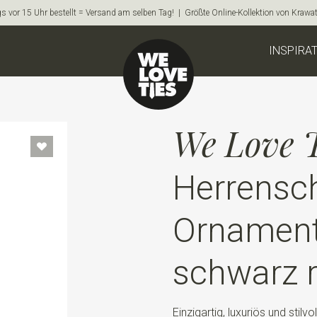
s vor 15 Uhr bestellt = Versand am selben Tag! | Größte Online-Kollektion von Krawa
INSPIRA
We Love T
Herrensc
Ornamenta
schwarz r
Einzigartig, luxuriös und stilv