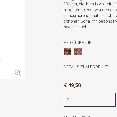
Männer, die ihren Look mit e
möchten. Dieser wunderschön
Handumdrehen auf ein höhere
schönen Schal mit besondere
nach Hause!
VERFÜGBAR IN
DETAILS ZUM PRODUKT
Artikelnummer
WLTHS196
€ 49,50
Farbe
schwarz / rot / grün / 
Qualität
100% Seide
Breite
27 cm