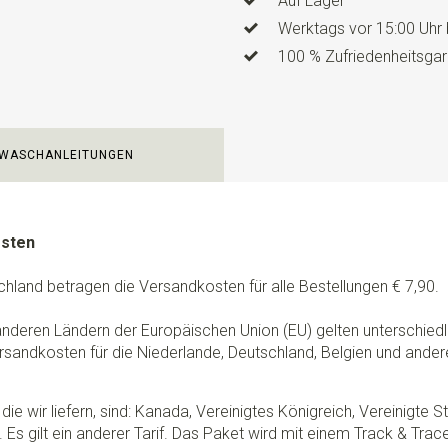
Auf Lager
Länge
160 cm
Werktags vor 15:00 Uhr 
100 % Zufriedenheitsgar
WASCHANLEITUNGEN
osten
chland betragen die Versandkosten für alle Bestellungen € 7,90.
 anderen Ländern der Europäischen Union (EU) gelten unterschie
rsandkosten für die Niederlande, Deutschland, Belgien und ander
die wir liefern, sind: Kanada, Vereinigtes Königreich, Vereinigte 
 Es gilt ein anderer Tarif. Das Paket wird mit einem Track & Tra