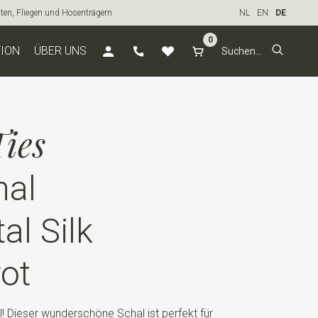
tten, Fliegen und Hosenträgern
NL
EN
DE
0
TION
ÜBER UNS
ies
hal
l Silk
ot
oll! Dieser wunderschöne Schal ist perfekt für