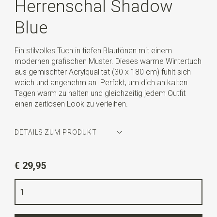
Herrenschal Shadow
Blue
Ein stilvolles Tuch in tiefen Blautönen mit einem
modernen grafischen Muster. Dieses warme Wintertuch
aus gemischter Acrylqualität (30 x 180 cm) fühlt sich
weich und angenehm an. Perfekt, um dich an kalten
Tagen warm zu halten und gleichzeitig jedem Outfit
einen zeitlosen Look zu verleihen.
DETAILS ZUM PRODUKT
Artikelnummer
WLTHS216
€ 29,95
Farbe
dunkelblau / denimblau
Qualität
mixed acrylic
Breite
30 cm