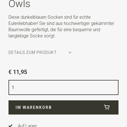
Owls
Diese dunkelblauen Socken sind für echte
Eulenliebhaber! Sie sind aus hochwertiger gekämmter
Baumwolle gefertigt, die für eine bequeme und
langlebige Socke sorgt.
DETAILS ZUM PRODUKT
Artikelnummer
AG-SK-OWL-01.109
€ 11,95
Farbe
blau / beige / braun
Größe
42-45
Qualität
78% Baumwolle / 18% Nylon / 4% Lycra
IM WARENKORB
Auf Lager