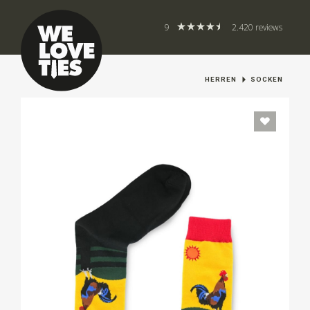
9
2.420 reviews
HERREN
SOCKEN