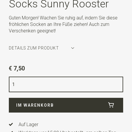
Socks Sunny Rooster
Guten Morgen! Wachen Sie ruhig auf, indem Sie diese
fröhlichen Socken an Ihre Füße ziehen! Auch zum
Verschenken geeignet!
DETAILS ZUM PRODUKT
Artikelnummer
WLT-SOCKS-067
€ 7,50
Farbe
schwarz / gelb / rot / grün
Größe
38-43
Qualität
65% Baumwolle / 32% Polyester / 3% Elastan
IM WARENKORB
Auf Lager