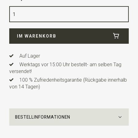
Qualität
Polyester
Breite
4,5 cm
Länge
10 cm
IM WARENKORB
Info
dies ist ein vorgefertigtes Modell mit einem
verstellbaren Bändchen. Diese Kinderfliege ist für Kinder
von ca. 3 bis 10 Jahren geeignet.
Auf Lager
Werktags vor 15:00 Uhr bestellt- am selben Tag
versendet!
100 % Zufriedenheitsgarantie (Rückgabe innerhalb
von 14 Tagen)
BESTELLINFORMATIONEN