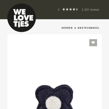
9
2.420 reviews
HERREN
ANSTECKNADEL