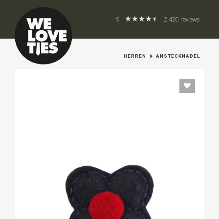
9
2.420 reviews
HERREN
ANSTECKNADEL