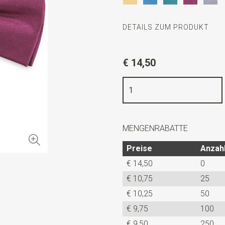
DETAILS ZUM PRODUKT
Artikelnummer
JBS424
€ 14,50
Farbe
fuchsie
Qualität
gewebtes Polyester 
Breite
12 cm
Länge
6 cm
MENGENRABATTE
Info
dies ist ein vorgefertig
Preise
Anzah
€ 14,50
0
€ 10,75
25
€ 10,25
50
€ 9,75
100
€ 9,50
250