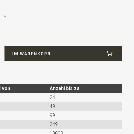
Microfill
IM WARENKORB
tes Modell mit einem verstellbaren Bändchen.
l von
Anzahl bis zu
24
49
99
249
10000