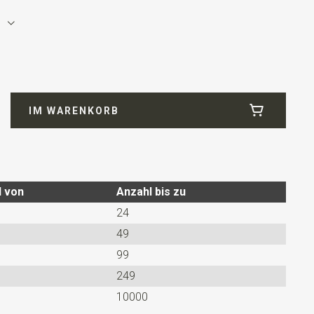
Microfill
IM WARENKORB
tes Modell mit einem verstellbaren Bändchen.
l von
Anzahl bis zu
24
49
99
249
10000