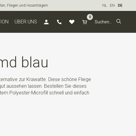
tten, Fliegen und Hosenträgern
NL
EN
DE
0
TION
ÜBER UNS
emd blau
lternative zur Krawatte. Diese schöne Fliege
gut aussehen lassen. Bestellen Sie dieses
m Polyester-Microfill schnell und einfach