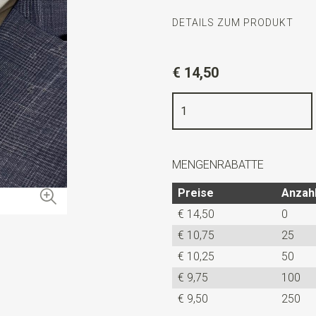
DETAILS ZUM PRODUKT
Artikelnummer
JBS434
€ 14,50
Farbe
hemdblau
Qualität
gewebtes Polyester 
Breite
12 cm
Länge
6 cm
MENGENRABATTE
Info
dies ist ein vorgefertig
Preise
Anzah
€ 14,50
0
€ 10,75
25
€ 10,25
50
€ 9,75
100
€ 9,50
250