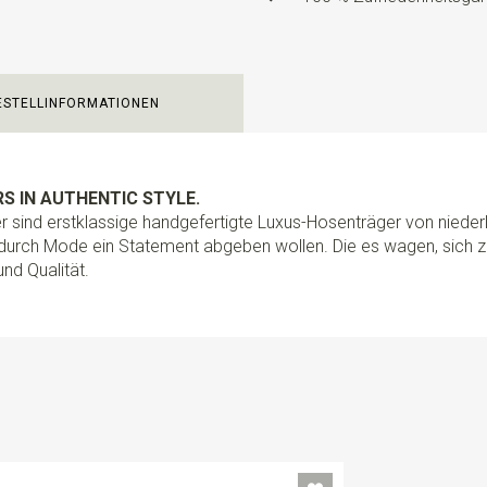
Modelltyp
Luxuriös mit Leder
Clips
3, mit Schlaufen aus e
Art der befestigung
Clips u
ESTELLINFORMATIONEN
Info
PROUDLY MADE BY HA
Sir Redman fertigt seine Hose
Hosenträger sind mit hochwer
S IN AUTHENTIC STYLE.
sind mit Verstellklemmen in d
 sind erstklassige handgefertigte Luxus-Hosenträger von niederl
Blechdöschen mit 6 Knöpfen,
 durch Mode ein Statement abgeben wollen. Die es wagen, sich z
Knöpfe an der Innenseite Ihre
und Qualität.
auf authentische Weise zu tra
hochwertigen Clips, mit dene
abnehmbar. Benutzen Sie die
Blechdöschen auf. Nützlich, 