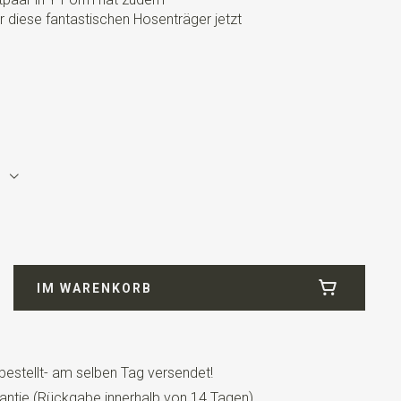
ir diese fantastischen Hosenträger jetzt
IM WARENKORB
bestellt- am selben Tag versendet!
ll
antie (Rückgabe innerhalb von 14 Tagen)