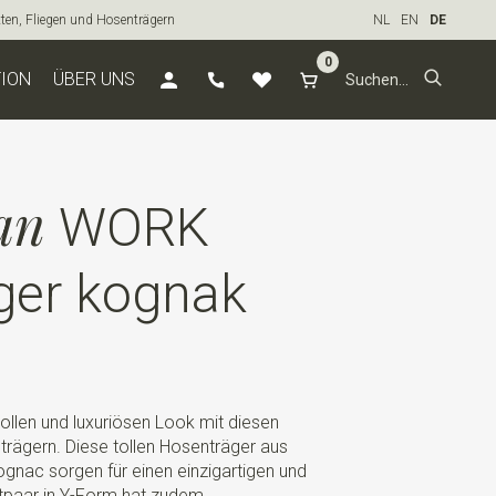
tten, Fliegen und Hosenträgern
NL
EN
DE
0
TION
ÜBER UNS
an
WORK
ger kognak
lvollen und luxuriösen Look mit diesen
ägern. Diese tollen Hosenträger aus
gnac sorgen für einen einzigartigen und
tpaar in Y-Form hat zudem