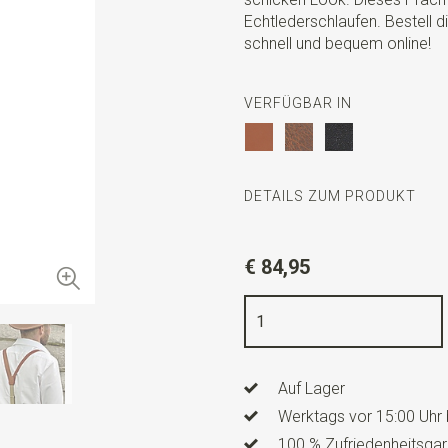
Echtlederschlaufen. Bestell d
schnell und bequem online!
VERFÜGBAR IN
DETAILS ZUM PRODUKT
Artikelnummer
SR35021
€ 84,95
Farbe
kognak
Qualität
100% Leder
Breite
2,5 cm
Auf Lager
Länge
ca. 147 cm
Werktags vor 15:00 Uhr 
Modell Hosenträger
Y-Mode
100 % Zufriedenheitsgar