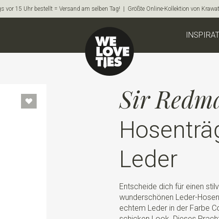
s vor 15 Uhr bestellt = Versand am selben Tag! | Größte Online-Kollektion von Krawa
INSPIRA
Sir Redm
Hosenträ
Leder
Entscheide dich für einen sti
wunderschönen Leder-Hosentr
echtem Leder in der Farbe Co
schicken Look. Dieses Prach