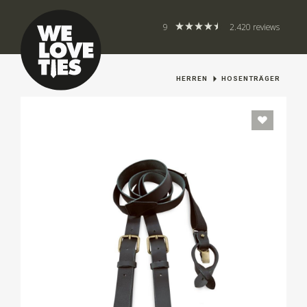
9
2.420 reviews
HERREN
HOSENTRÄGER